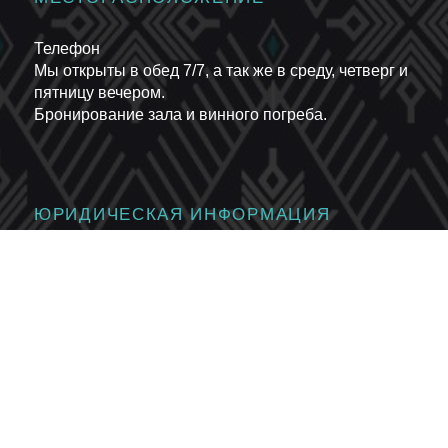
Телефон
Мы открыты в обед 7/7, а так же в среду, четверг и
пятницу вечером.
Бронирование зала и винного погреба.
ЮРИДИЧЕСКАЯ ИНФОРМАЦИЯ
Возвращаясь с трасс: у подножья подъёмника «Solaise
и слаломного стадиона. Внизу спусков «М» и «Rhone-
Alpes».