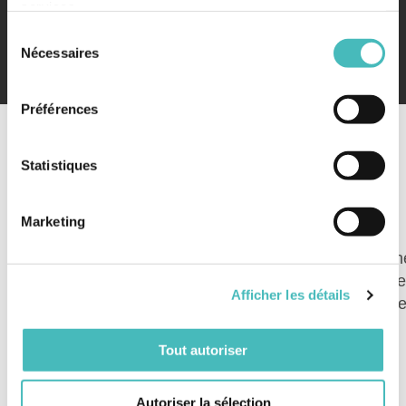
services.
Sélection
Nécessaires
du
consentement
Préférences
Statistiques
Marketing
All images viewed in this live preview are for
demo
purposes only
and are
not included
anywhere in th
downloaded package or in the demo data import. The
Afficher les détails
posts images and content excerpts come from a varie
of sources. We mentioned them on the end of each
post.
Tout autoriser
Autoriser la sélection