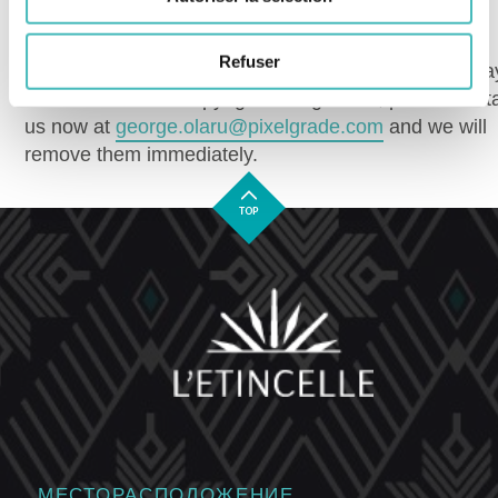
COPYRIGHT INFRINGEMENT
Refuser
If you believe that your work has been copied in a wa
that constitutes a copyright infringement, please cont
us now at
george.olaru@pixelgrade.com
and we will
remove them immediately.
МЕСТОРАСПОЛОЖЕНИЕ