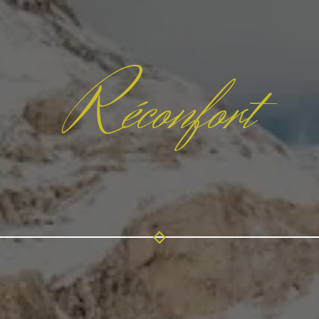
R
éconfort