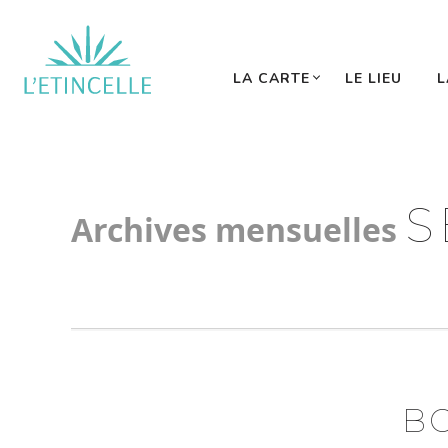
NAVIGATIO
PRINCIPALE
LA CARTE
LE LIEU
L
S
Archives mensuelles
B